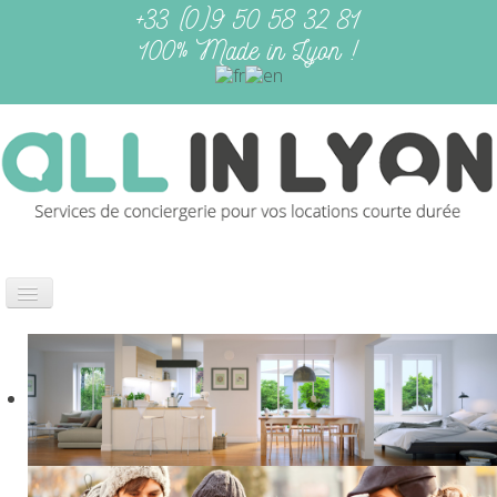
+33 (0)9 50 58 32 81
100% Made in Lyon !
Basculer
la
navigation
L'ÉQUIPE
NOS SERVICES
RÉSERVATIONS
CONTACT