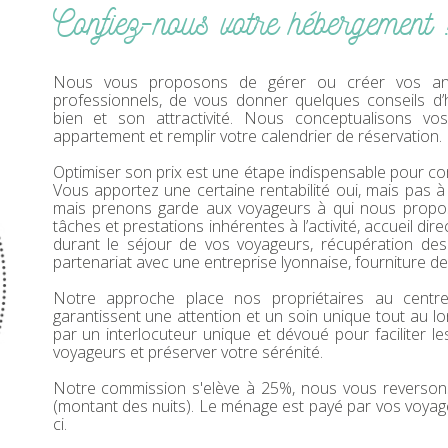
Confiez-nous votre hébergement 
Nous vous proposons de gérer ou créer vos anno
professionnels, de vous donner quelques conseils d’h
bien et son attractivité. Nous conceptualisons v
appartement et remplir votre calendrier de réservation.
Optimiser son prix est une étape indispensable pour co
Vous apportez une certaine rentabilité oui, mais pas à
mais prenons garde aux voyageurs à qui nous propos
tâches et prestations inhérentes à l’activité, accueil di
durant le séjour de vos voyageurs, récupération des
partenariat avec une entreprise lyonnaise, fourniture de l
Notre approche place nos propriétaires au cent
garantissent une attention et un soin unique tout au l
par un interlocuteur unique et dévoué pour faciliter l
voyageurs et préserver votre sérénité.
Notre commission s'elève à 25%, nous vous reverson
(montant des nuits). Le ménage est payé par vos voyag
ci.