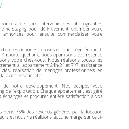
!
nces, de faire intervenir des photographes
ome-staging pour définitivement optimiser votre
os annonces pour ensuite commercialiser votre
mbler les périodes creuses et louer régulièrement.
 n’importe quel prix, nous optimisons vos revenus
ons votre chez-vous. Nous réalisons toutes les
rectement à l’appartement 24h/24 et 7j/7, assistance
 clés, réalisation de ménages professionnels en
a blanchisserie, etc...
re de notre développement. Nos équipes vous
ong de l'exploitation. Chaque appartement est géré
es échanges et procurer entière satisfaction à vos
s donc 75% des revenus générés par la location
eurs et nous ne réalisons aucune marge sur celui-