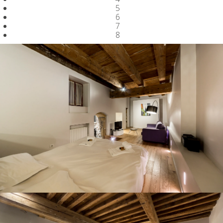
5
6
7
8